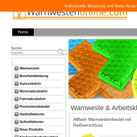
Individuelle Beratung und feste Anspr
Home
Suche:
Warnwesten
Berufsbekleidung
Autozubehör
Motorradzubehör
Fahrradzubehör
Warnweste & Arbeitsk
Promotionsbänder
Hardreflektoren
Allflash Warnwestenbeutel mit
Softreflektoren
Reißverschluss
Neue Produkte