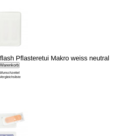
lflash Pflasteretui Makro weiss neutral
 Warenkorb
 Wunschzettel
Vergleichsliste