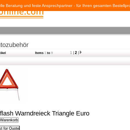
elle Beratung und feste Ansprechpartner - für Ihren gesamten Bestellpr
tozubehör
1
2
tikel
Items
1
to
9
lflash Warndreieck Triangle Euro
 Warenkorb
t for Quote