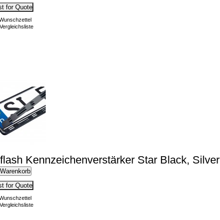
t for Quote
 Wunschzettel
Vergleichsliste
lflash Kennzeichenverstärker Star Black, Silver D
 Warenkorb
t for Quote
 Wunschzettel
Vergleichsliste