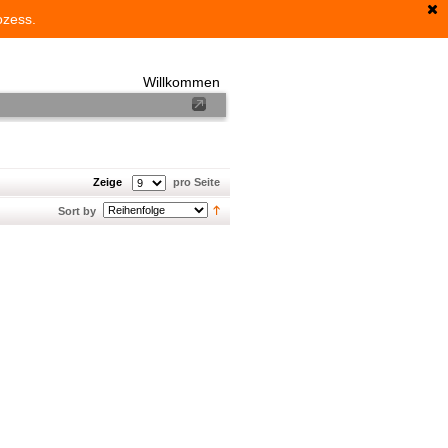
ozess.
Willkommen
Zeige
pro Seite
Sort by