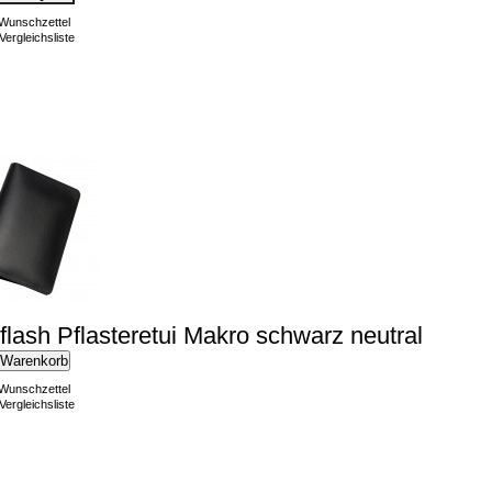
 Wunschzettel
Vergleichsliste
lflash Pflasteretui Makro schwarz neutral
 Warenkorb
 Wunschzettel
Vergleichsliste