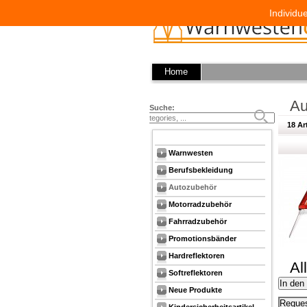
Individu
Home
Au
Suche:
18 Ar
Warnwesten
Berufsbekleidung
Autozubehör
Motorradzubehör
Fahrradzubehör
Promotionsbänder
Hardreflektoren
Al
Softreflektoren
In den
Neue Produkte
Reques