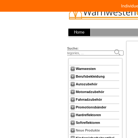
Individu
Home
Suche:
Warnwesten
Berufsbekleidung
Autozubehör
Motorradzubehör
Fahrradzubehör
Promotionsbänder
Hardreflektoren
Softreflektoren
Neue Produkte