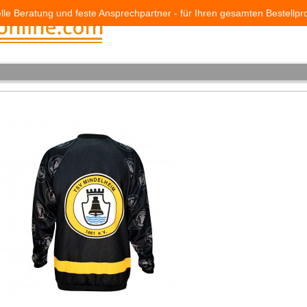
elle Beratung und feste Ansprechpartner - für Ihren gesamten Bestellpr