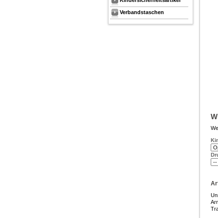
Kindersicherheitsartikel
Verbandstaschen
Wu
Wei
Ki
Dr
Ar
Un
Ar
Tra