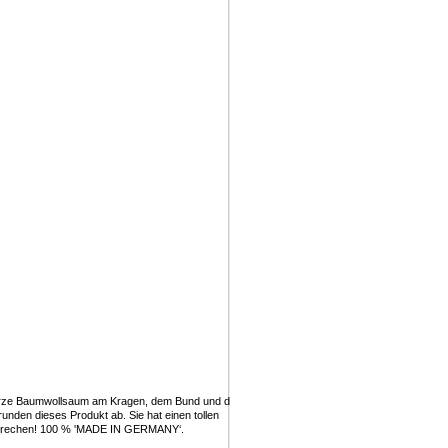
hwarze Baumwollsaum am Kragen, dem Bund und den
nden dieses Produkt ab. Sie hat einen tollen
versprechen! 100 % 'MADE IN GERMANY‘.