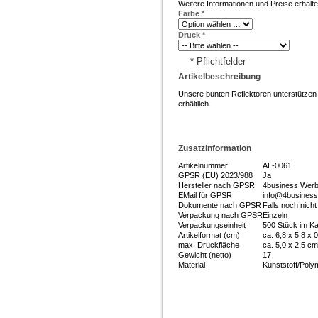
Weitere Informationen und Preise erhalt
Farbe
*
Druck
*
* Pflichtfelder
Artikelbeschreibung
Unsere bunten Reflektoren unterstützen 
erhältlich.
Zusatzinformation
Artikelnummer
AL-0061
GPSR (EU) 2023/988
Ja
Hersteller nach GPSR
4business Werbe
EMail für GPSR
info@4business-
Dokumente nach GPSR
Falls noch nich
Verpackung nach GPSR
Einzeln
Verpackungseinheit
500 Stück im Ka
Artikelformat (cm)
ca. 6,8 x 5,8 x 
max. Druckfläche
ca. 5,0 x 2,5 c
Gewicht (netto)
17
Material
Kunststoff/Poly