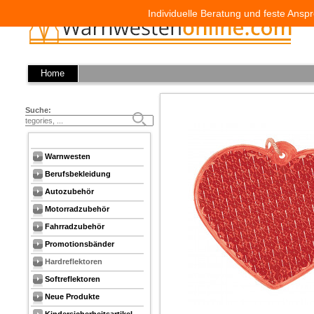
Individuelle Beratung und feste Anspr
Home
Suche:
Warnwesten
Berufsbekleidung
Autozubehör
Motorradzubehör
Fahrradzubehör
Promotionsbänder
Hardreflektoren
Softreflektoren
Neue Produkte