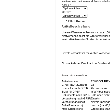
Weitere Informationen und Preise erhalt
Farbe
*
Motiv
*
* Pflichtfelder
Artikelbeschreibung
Unsere Warnweste Premium ist aus 100% 
Klettverschlüsse ist die Größe variabel ei
zwei reflektierenden Streifen in perfekt v
Einzeln verpackt im recycelten wiederve
Ein zusätzlicher Druck auf der Vorderseit
Zusatzinformation
Artikelnummer
1240SECURIT
GPSR (EU) 2023/988
Ja
Hersteller nach GPSR
4business Werbe
EMail für GPSR
info@4business-
Dokumente nach GPSR
Falls noch nich
Verpackung nach GPSR
Einzeln
Verpackungseinheit
einzeln im wied
Artikelformat (cm)
unisize (ca. 68,
max. Druckfläche
Größe des Stan