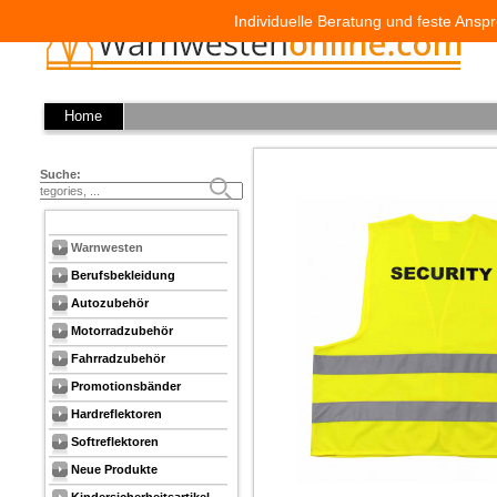
Individuelle Beratung und feste Anspr
Home
Suche:
Warnwesten
Berufsbekleidung
Autozubehör
Motorradzubehör
Fahrradzubehör
Promotionsbänder
Hardreflektoren
Softreflektoren
Neue Produkte